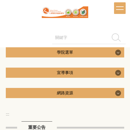
跳
到
主
要
內
容
搜尋
區
學院選單
學院選單
宣導事項
學院成員
宣導事項
網路資源
學院介紹
尊重智慧財產權
網路資源
活動花絮
:::
性別平等教育
設備資源
北護圖書館
重要公告